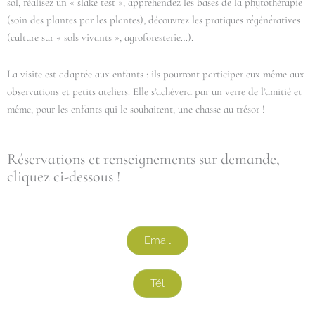
sol, réalisez un « slake test », appréhendez les bases de la phytothérapie
(soin des plantes par les plantes), découvrez les pratiques régénératives
(culture sur « sols vivants », agroforesterie…).
La visite est adaptée aux enfants : ils pourront participer eux même aux
observations et petits ateliers.
Elle s’achèvera par un verre de l’amitié et
même, pour les enfants qui le souhaitent, une chasse au trésor !
Réservations et renseignements sur demande,
cliquez ci-dessous !
Email
Tél