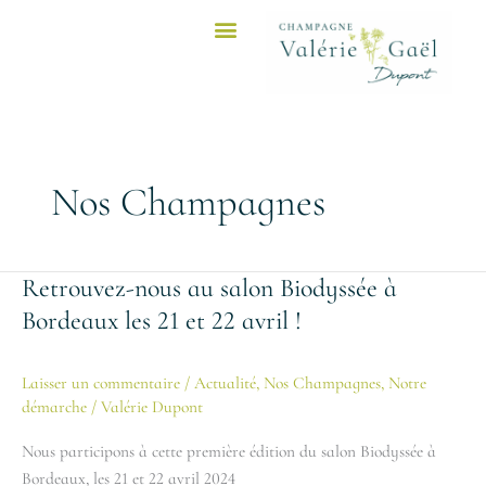
Aller
au
contenu
Nos Champagnes
Retrouvez-nous au salon Biodyssée à
Retrouvez-
nous
Bordeaux les 21 et 22 avril !
au
salon
Laisser un commentaire
/
Actualité
,
Nos Champagnes
,
Notre
Biodyssée
démarche
/
Valérie Dupont
à
Bordeaux
Nous participons à cette première édition du salon Biodyssée à
les
Bordeaux, les 21 et 22 avril 2024