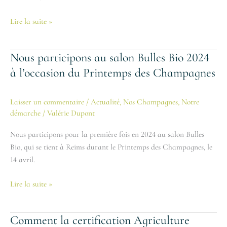
21
et
Lire la suite »
22
avril
Nous participons au salon Bulles Bio 2024
Nous
!
participons
à l’occasion du Printemps des Champagnes
au
salon
Laisser un commentaire
/
Actualité
,
Nos Champagnes
,
Notre
Bulles
démarche
/
Valérie Dupont
Bio
2024
Nous participons pour la première fois en 2024 au salon Bulles
à
Bio, qui se tient à Reims durant le Printemps des Champagnes, le
l’occasion
14 avril.
du
Printemps
Lire la suite »
des
Champagnes
Comment la certification Agriculture
Comment