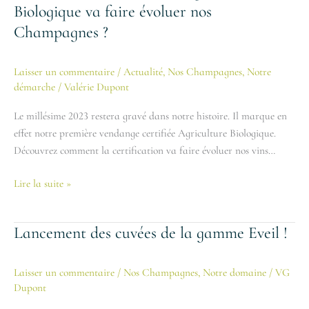
la
Biologique va faire évoluer nos
certification
Champagnes ?
Agriculture
Biologique
Laisser un commentaire
/
Actualité
,
Nos Champagnes
,
Notre
va
démarche
/
Valérie Dupont
faire
évoluer
Le millésime 2023 restera gravé dans notre histoire. Il marque en
nos
effet notre première vendange certifiée Agriculture Biologique.
Champagnes
Découvrez comment la certification va faire évoluer nos vins…
?
Lire la suite »
Lancement des cuvées de la gamme Eveil !​
Lancement
des
cuvées
Laisser un commentaire
/
Nos Champagnes
,
Notre domaine
/
VG
de
Dupont
la