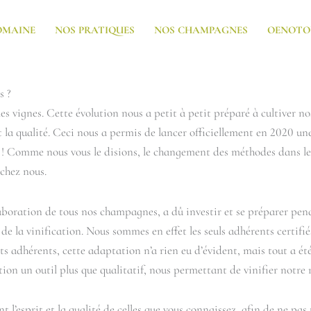
OMAINE
NOS PRATIQUES
NOS CHAMPAGNES
OENOTO
s ?
es vignes. Cette évolution nous a petit à petit préparé à cultiver n
a qualité. Ceci nous a permis de lancer officiellement en 2020 une 
» ! Comme nous vous le disions, le changement des méthodes dans les 
 chez nous.
d’élaboration de tous nos champagnes, a dû investir et se préparer p
g de la vinification. Nous sommes en effet les seuls adhérents certif
adhérents, cette adaptation n’a rien eu d’évident, mais tout a été
tion un outil plus que qualitatif, nous permettant de vinifier notre 
’esprit et la qualité de celles que vous connaissez, afin de ne pas t