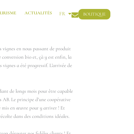
URISME
ACTUALITÉS
FR
BOUTIQUE
EN
os vignes en nous passant de produit
conversion bio et, çà y est enfin, la
vignes a été progressif. L’arrivée de
endant de longs mois pour être capable
iés AB. Le principe d’une coopérative
 mis en œuvre pour y arriver ! Et
récolte dans des conditions idéales.
rop dérouter nos fidèles clients ! Et