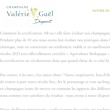
Aller
au
NOTRE D
contenu
Comment la certification AB va-t-elle faire évoluer nos champagne
Pendant plus de 10 ans nous avons fait évoluer nos pratiques dans l
chimique, tout en conservant un rendement viable et en améliorant l
récolte 2023 sera officiellement certifiée « Agriculture Biologique 
la certification ne révolutionne donc pas grand-chose de ce côté-là
Par contre, à la cave, c’est autre chose ! Notre coopérative, lieu 
de traiter à part notre récolte bio, dès le pressurage et tout au lon
en champagne étant de mettre en commun les apports des différents 
nous sommes très satisfaits du résultat : nous avons à notre disposi
Notre challenge maintenant : confectionner des cuvées qui garderont l