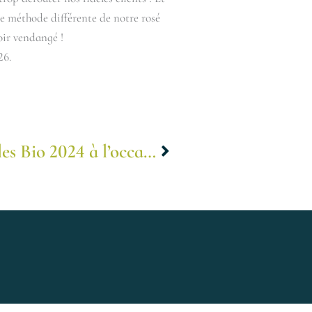
e méthode différente de notre rosé
oir vendangé !
26.
Nous participons au salon Bulles Bio 2024 à l’occasion du Printemps des Champagnes
Suivant