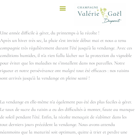
Aller
au
contenu
Une année difficile à gérer, du printemps à la récolte !
Après un hiver très sec, la pluie s’est invitée début mai et nous a tenu
compagnie très régulièrement durant l’été jusqu’à la vendange. Avec ces
conditions humides, il n’a rien fallu lâcher sur la protection du vignoble
pour éviter que les maladies ne s’installent dans nos parcelles. Notre
rigueur et notre persévérance ont malgré tout été efficaces : nos raisins
sont arrivés jusqu’à la vendange en pleine santé !
La vendange en elle-même n’a également pas été des plus faciles à gérer.
Le taux de sucre du raisin a eu des difficultés à monter, faute au manque
de soleil pendant l’été. Enfin, la récolte menaçait de s’abîmer dans les
tout derniers jours précédent la vendange. Nous avons attendu
néanmoins que la maturité soit optimum, quitte à trier et perdre une